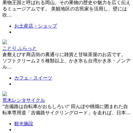
果物王国と呼ばれる岡山。その果物の歴史や魅力を広く伝え
るミュージアムです。 美観地区の古民家を活用し、壁には
吹…
お土産店・ショップ
ことり ふらっと
倉敷えびす商店街の裏通りに雑貨と甘味茶屋のお店です。
ソフトクリーム２５種類以上、かき氷も台湾かき氷・ノンア
ル…
カフェ・スイーツ
荒木レンタサイクル
”吉備路は自転車がおもしろい!" 田んぼや桃畑に囲まれた自
転車専用道「吉備路サイクリングロード」を走れば、日本…
観光施設