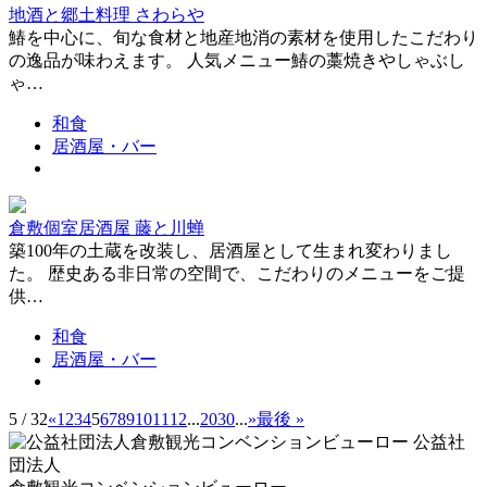
地酒と郷土料理 さわらや
鰆を中心に、旬な食材と地産地消の素材を使用したこだわり
の逸品が味わえます。 人気メニュー鰆の藁焼きやしゃぶし
ゃ…
和食
居酒屋・バー
倉敷個室居酒屋 藤と川蝉
築100年の土蔵を改装し、居酒屋として生まれ変わりまし
た。 歴史ある非日常の空間で、こだわりのメニューをご提
供…
和食
居酒屋・バー
5 / 32
«
1
2
3
4
5
6
7
8
9
10
11
12
...
20
30
...
»
最後 »
公益社
団法人