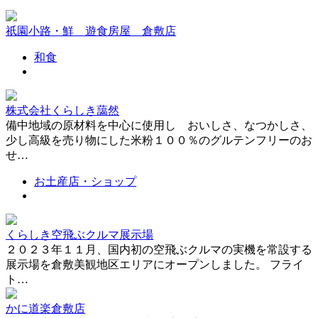
祇園小路・鮮 遊食房屋 倉敷店
和食
株式会社くらしき藹然
備中地域の原材料を中心に使用し おいしさ、なつかしさ、
少し高級を売り物にした米粉１００％のグルテンフリーのお
せ…
お土産店・ショップ
くらしき空飛ぶクルマ展示場
２０２３年１１月、国内初の空飛ぶクルマの実機を常設する
展示場を倉敷美観地区エリアにオープンしました。 フライ
ト…
かに道楽倉敷店