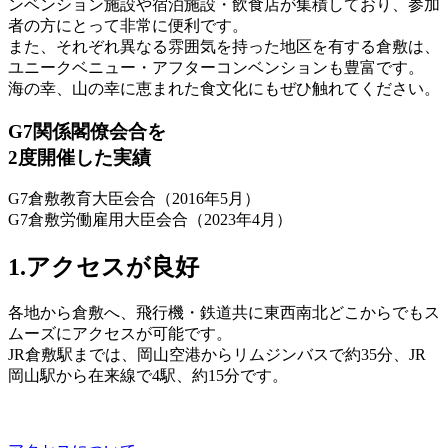
ンベンション施設や宿泊施設・飲食店が集積しており、参加
者の方にとって非常に便利です。
また、それぞれ異なる雰囲気を持った地区を有する倉敷は、
ユニークベニュー・アフターコンベンションも豊富です。
海の幸、山の幸に恵まれた食文化にもぜひ触れてください。
G7
関係閣僚会合を
2
度開催
した実績
G7倉敷教育大臣会合（2016年5月）
G7倉敷労働雇用大臣会合（2023年4月）
1.
アクセスが良好
各地から倉敷へ、飛行機・鉄道共に東西南北どこからでもス
ムーズにアクセスが可能です。
JR倉敷駅までは、岡山空港からリムジンバスで約35分、JR
岡山駅から在来線で4駅、約15分です。